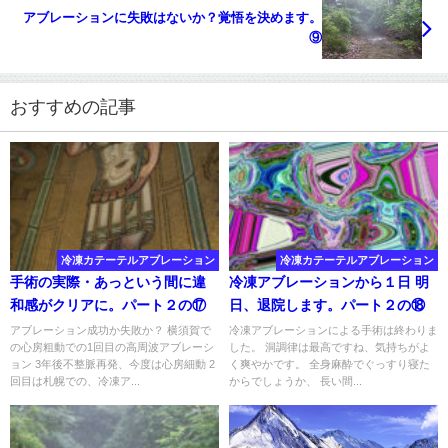
アブレーションに失敗はないか？覚悟を決めます。
⑨
おすすめの記事
冷凍カテーテルアブレーション
冷凍カテーテルアブレーション
手術の実際・あっという間に違
冷凍アブレーションから１日 明
和感がクリアに。パート２の⑰
日、退院します。パート２の⑱
アブレーション成功か失敗か？ 横須賀で
冷凍アブレーションによる手術は終わりま
の心房粗動での1回目の高周波アブレーシ
した。 洞調律は最高ですね、気持ちがよ
ョン 3年後不整脈再発、今度は心房細動 2
く爽やかです。 全身麻酔でぐっすり寝た
回目は札幌での、冷凍ア...
からでしょうか、 長い間...