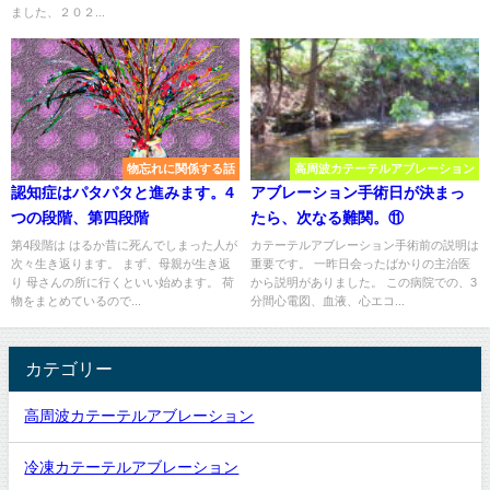
ました、２０２...
物忘れに関係する話
高周波カテーテルアブレーション
認知症はパタパタと進みます。4
アブレーション手術日が決まっ
つの段階、第四段階
たら、次なる難関。⑪
第4段階は はるか昔に死んでしまった人が
カテーテルアブレーション手術前の説明は
次々生き返ります。 まず、母親が生き返
重要です。 一昨日会ったばかりの主治医
り 母さんの所に行くといい始めます。 荷
から説明がありました。 この病院での、3
物をまとめているので...
分間心電図、血液、心エコ...
カテゴリー
高周波カテーテルアブレーション
冷凍カテーテルアブレーション