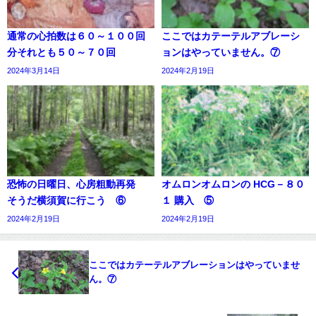
通常の心拍数は６０～１００回
ここではカテーテルアブレーシ
分それとも５０～７０回
ョンはやっていません。⑦
2024年3月14日
2024年2月19日
恐怖の日曜日、心房粗動再発
オムロンオムロンの HCG－８０
そうだ横須賀に行こう ⑥
１ 購入 ⑤
2024年2月19日
2024年2月19日
ここではカテーテルアブレーションはやっていませ
ん。⑦