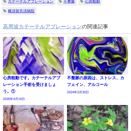
カテーテルアブレーション
不整脈
心房粗動
横須賀共済病院
高周波カテーテルアブレーション
の関連記事
心房粗動です。カテーテルアブ
不整脈の原因は、ストレス、カ
レーション手術を受けましょ
フェイン、アルコール
う。①
2024年3月30日
2026年4月10日