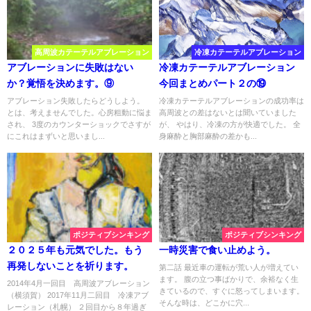
高周波カテーテルアブレーション
冷凍カテーテルアブレーション
アブレーションに失敗はない
冷凍カテーテルアブレーション
か？覚悟を決めます。⑨
今回まとめパート２の⑲
アブレーション失敗したらどうしよう。
冷凍カテーテルアブレーションの成功率は
とは、考えませんでした。心房粗動に悩ま
高周波との差はないとは聞いていました
され、 3度のカウンターショックでさすが
が、 やはり、冷凍の方が快適でした。 全
にこれはまずいと思いまし...
身麻酔と胸部麻酔の差かも...
ポジティブシンキング
ポジティブシンキング
２０２５年も元気でした。もう
一時災害で食い止めよう。
再発しないことを祈ります。
第二話 最近車の運転が荒い人が増えてい
ます。 腹の立つ事ばかりで、余裕なく生
2014年4月一回目 高周波アブレーション
きているので、すぐに怒ってしまいます。
（横須賀） 2017年11月二回目 冷凍アブ
そんな時は、どこかに穴...
レーション（札幌） ２回目から８年過ぎ