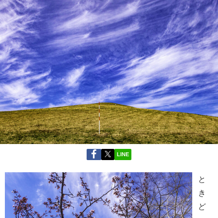
LINE
と
き
ど