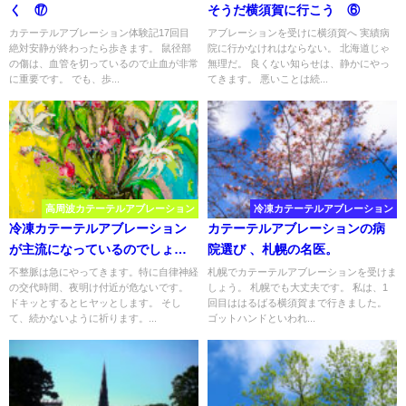
く ⑰
そうだ横須賀に行こう ⑥
カテーテルアブレーション体験記17回目
アブレーションを受けに横須賀へ 実績病
絶対安静が終わったら歩きます。 鼠径部
院に行かなけれはならない。 北海道じゃ
の傷は、血管を切っているので止血が非常
無理だ。 良くない知らせは、静かにやっ
に重要です。 でも、歩...
てきます。 悪いことは続...
高周波カテーテルアブレーション
冷凍カテーテルアブレーション
冷凍カテーテルアブレーション
カテーテルアブレーションの病
が主流になっているのでしょう
院選び 、札幌の名医。
か
不整脈は急にやってきます。特に自律神経
札幌でカテーテルアブレーションを受けま
の交代時間、夜明け付近が危ないです。
しょう。 札幌でも大丈夫です。 私は、1
ドキッとするとヒヤッとします。 そし
回目ははるばる横須賀まで行きました。
て、続かないように祈ります。...
ゴットハンドといわれ...