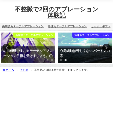
不整脈で2回のアブレーション
体験記
高周波カテーテルアブレーション
冷凍カテーテルアブレーション
サッポ・ギフト
高周波カテーテルアブレーション
冷凍カテーテルアブレーション
心房粗動です。カテーテルアブレ
心房細動は苦しくない パート２の
ーション手術を受けましょう。①
③
ホーム
その他
不整脈の初期は期外収縮、ドキッとします。