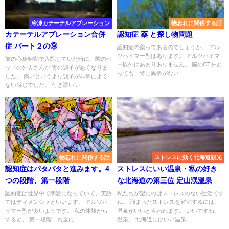
冷凍カテーテルアブレーション
物忘れに関係する話
カテーテルアブレーション合併
認知症 薬 と探し物問題
症 パート２の⑨
認知症の薬ってあるのでしょうか。 アル
ツハイマー型はあります。 アルツハイマ
前の心房粗動で入院していた時に、隣のベ
ー以外はあまりありません。 脳のCTをと
ッドの外人さんが 胃の調子が悪くなりま
っても、特に異常がない...
した。 痛いというより調子が非常によく
ない感じでした。 付き添い...
物忘れに関係する話
ストレスに効く北海道観光
認知症はパタパタと進みます。4
ストレスにいい温泉・私の好き
つの段階、第一段階
な北海道の第三位 定山渓温泉
認知症は世界中で問題になっていて、英語
私たちが望むのはストレスのない生活です
ではディメンシャといいます。 アルツハ
ね。 溜まったストレスを解消するには、
イマー型が多いようです。 私の体験から
温泉がいいと言われます。 いいですね、
すると、 第一段階、お金に...
温泉。 北海道にはいい温泉...