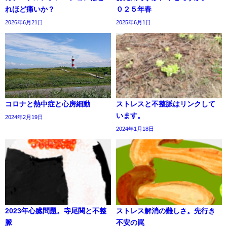
れほど痛いか？
０２５年春
2026年6月21日
2025年6月1日
コロナと熱中症と心房細動
ストレスと不整脈はリンクして
います。
2024年2月19日
2024年1月18日
2023年心臓問題。寺尾関と不整
ストレス解消の難しさ。先行き
脈
不安の罠